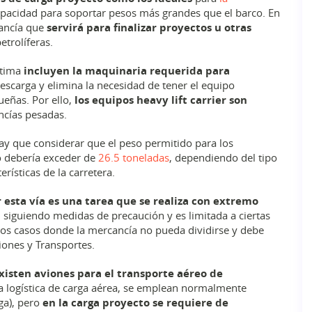
pacidad para soportar pesos más grandes que el barco. En
cancía que
servirá para finalizar proyectos u otras
etrolíferas.
ítima
incluyen la maquinaria requerida para
 descarga y elimina la necesidad de tener el equipo
ueñas. Por ello,
los equipos heavy lift carrier son
ncías pesadas.
hay que considerar que el peso permitido para los
o debería exceder de
26.5 toneladas
, dependiendo del tipo
rísticas de la carretera.
 esta vía es una tarea que se realiza con extremo
 siguiendo medidas de precaución y es limitada a ciertas
nos casos donde la mercancía no pueda dividirse y debe
iones y Transportes.
isten aviones para el transporte aéreo de
a logística de carga aérea, se emplean normalmente
ga), pero
en la carga proyecto se requiere de