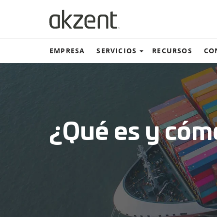
EMPRESA
SERVICIOS
RECURSOS
CO
Almacén y distribución
¿Qué es y cómo
Transportación terrestre
Transportación marítima
Transportación aérea