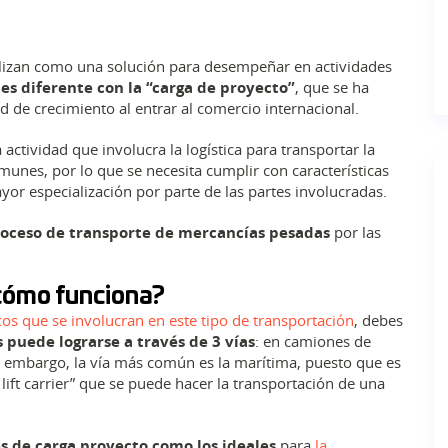
tilizan como una solución para desempeñar en actividades
o es diferente con la “carga de proyecto”
, que se ha
ad de crecimiento al entrar al comercio internacional.
actividad que involucra la logística para transportar la
unes, por lo que se necesita cumplir con características
or especialización por parte de las partes involucradas.
proceso de transporte de mercancías pesadas
por las
cómo funciona?
cos que se involucran en este tipo de transportación
, debes
puede lograrse a través de 3 vías
: en camiones de
n embargo, la vía más común es la marítima, puesto que es
lift carrier” que se puede hacer la transportación de una
s de carga proyecto como los ideales
para
la