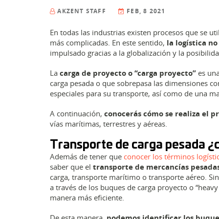
AKZENT STAFF
FEB, 8 2021
En todas las industrias existen procesos que se u
más complicadas. En este sentido,
la logística n
impulsado gracias a la globalización y la posibilid
La
carga de proyecto o “carga proyecto”
es una 
carga pesada o que sobrepasa las dimensiones com
especiales para su transporte, así como de una may
A continuación,
conocerás cómo se realiza el 
vías marítimas, terrestres y aéreas.
Transporte de carga pesada ¿
Además de tener que
conocer los términos logísti
saber que el
transporte de mercancías pesadas 
carga, transporte marítimo o transporte aéreo. Si
a través de los buques de carga proyecto o “heavy 
manera más eficiente.
De esta manera,
podemos identificar los buque