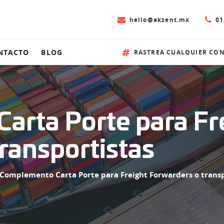
hello@akzent.mx
01
NTACTO
BLOG
RASTREA CUALQUIER CO
arta Porte para Fr
ransportistas
Complemento Carta Porte para Freight Forwarders o transp