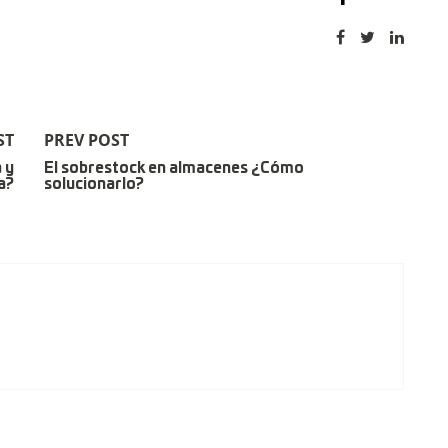
ST
PREV POST
 y
El sobrestock en almacenes ¿Cómo
a?
solucionarlo?