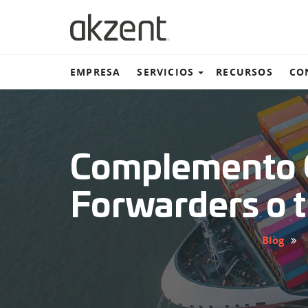
EMPRESA
SERVICIOS
RECURSOS
CO
Almacén y distribución
Complemento C
Transportación terrestre
Forwarders o t
Transportación marítima
Blog
Transportación aérea