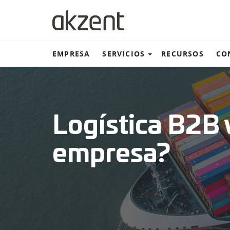
EMPRESA
SERVICIOS
RECURSOS
CO
Almacén y distribución
Logística B2B 
Transportación terrestre
empresa?
Transportación marítima
Transportación aérea