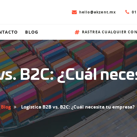
hello@akzent.mx
01
NTACTO
BLOG
RASTREA CUALQUIER CO
vs. B2C: ¿Cuál neces
Blog
Logística B2B vs. B2C: ¿Cuál necesita tu empresa?