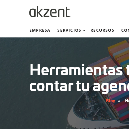
EMPRESA
SERVICIOS
RECURSOS
CO
Almacén y distribución
Herramientas t
Transportación terrestre
contar tu agenc
Transportación marítima
Blog
H
Transportación aérea