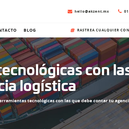
hello@akzent.mx
01
NTACTO
BLOG
RASTREA CUALQUIER CO
ecnológicas con la
ia logística
erramientas tecnológicas con las que debe contar tu agencia