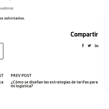
ovadoras
s solicitados.
Compartir
ST
PREV POST
ca
¿Cómo se diseñan las estrategias de tarifas para
mi logística?