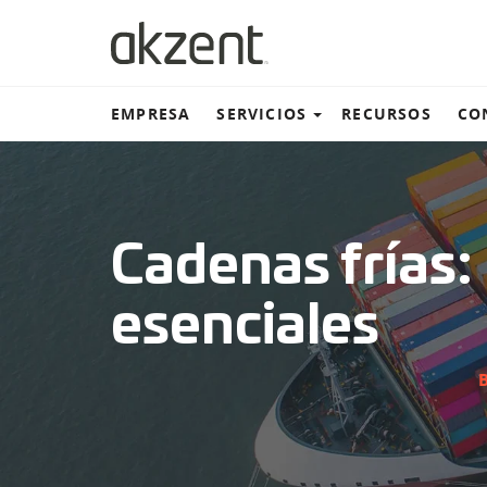
EMPRESA
SERVICIOS
RECURSOS
CO
Almacén y distribución
Cadenas frías:
Transportación terrestre
esenciales
Transportación marítima
B
Transportación aérea