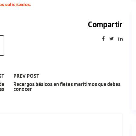
s solicitados.
Compartir
ST
PREV POST
de
Recargos básicos en fletes marítimos que debes
as
conocer