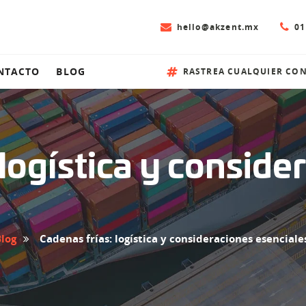
hello@akzent.mx
01
NTACTO
BLOG
RASTREA CUALQUIER CO
 logística y conside
log
Cadenas frías: logística y consideraciones esenciale